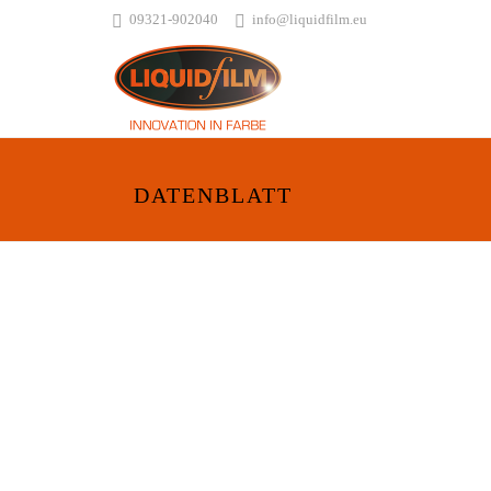
09321-902040
info@liquidfilm.eu
DATENBLATT